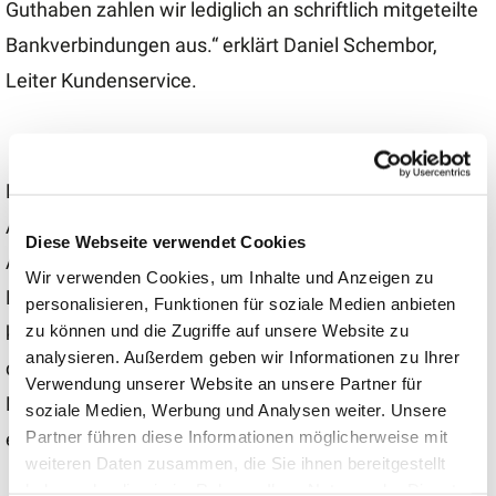
Guthaben zahlen wir lediglich an schriftlich mitgeteilte
Bankverbindungen aus.“ erklärt Daniel Schembor,
Leiter Kundenservice.
Die Stadtwerke bittet darum, bei einem verdächtigen
Anruf oder bei Zweifeln, ob es sich um einen echten
Diese Webseite verwendet Cookies
Anruf handelt, das Gespräch zu beenden und den
Wir verwenden Cookies, um Inhalte und Anzeigen zu
Lokalversorger auf den offiziellen Kontaktwegen zu
personalisieren, Funktionen für soziale Medien anbieten
zu können und die Zugriffe auf unsere Website zu
kontaktieren. Telefonisch ist der Kundenservice unter
analysieren. Außerdem geben wir Informationen zu Ihrer
der kostenfreien Servicenummer 0800 9184-001, per
Verwendung unserer Website an unsere Partner für
Mail unter
kundenservice@stadtwerke-altena.de
zu
soziale Medien, Werbung und Analysen weiter. Unsere
Partner führen diese Informationen möglicherweise mit
erreichen.
weiteren Daten zusammen, die Sie ihnen bereitgestellt
haben oder die sie im Rahmen Ihrer Nutzung der Dienste