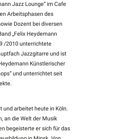
demann Jazz Lounge“ im Cafe
den Arbeitsphasen des
sowie Dozent bei diversen
 Band „Felix Heydemann
9 /2010 unterrichtete
ptfach Jazzgitarre und ist
x Heydemann Künstlerischer
ops“ und unterrichtet seit
ekte.
 und arbeitet heute in Köln.
n, an die Welt der Musik
n begeisterte er sich für das
lausbildung in Minsk. Von