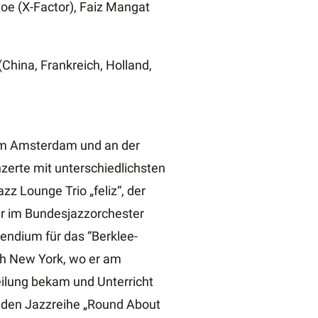
oe (X-Factor), Faiz Mangat
(China, Frankreich, Holland,
ium Amsterdam und an der
erte mit unterschiedlichsten
 Lounge Trio „feliz“, der
er im Bundesjazzorchester
pendium für das “Berklee-
ch New York, wo er am
eilung bekam und Unterricht
denden Jazzreihe „Round About