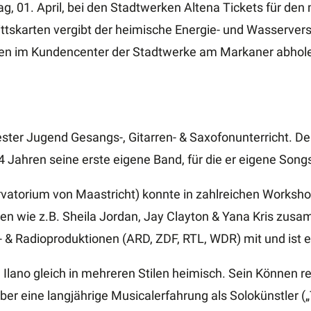
ag, 01. April, bei den Stadtwerken Altena Tickets für de
rittskarten vergibt der heimische Energie- und Wasservers
rten im Kundencenter der Stadtwerke am Markaner abhol
hester Jugend Gesangs-, Gitarren- & Saxofonunterricht. Der 
4 Jahren seine erste eigene Band, für die er eigene Song
rvatorium von Maastricht) konnte in zahlreichen Worksh
en wie z.B. Sheila Jordan, Jay Clayton & Yana Kris zus
- & Radioproduktionen (ARD, ZDF, RTL, WDR) mit und ist e
 Ilano gleich in mehreren Stilen heimisch. Sein Können re
über eine langjährige Musicalerfahrung als Solokünstler 