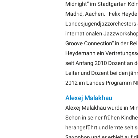
Midnight“ im Stadtgarten Köln
Madrid, Aachen. Felix Heydem
Landesjugendjazzorchesters S
internationalen Jazzworkshop
Groove Connection“ in der Re
Heydemann ein Vertretungsse
seit Anfang 2010 Dozent an d
Leiter und Dozent bei den jäh
2012 im Landes Programm NRW
Alexej Malakhau
Alexej Malakhau wurde in Mins
Schon in seiner frühen Kindhei
herangeführt und lernte seit s
Saxophon und er erhielt auf 