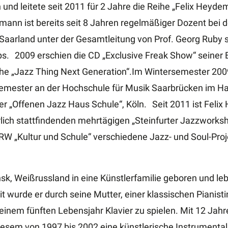
 und leitete seit 2011 für 2 Jahre die Reihe „Felix Hey
ann ist bereits seit 8 Jahren regelmäßiger Dozent bei 
aarland unter der Gesamtleitung von Prof. Georg Ruby 
s. 2009 erschien die CD „Exclusive Freak Show“ seiner
ihe „Jazz Thing Next Generation“.Im Wintersemester 200
mester an der Hochschule für Musik Saarbrücken im Hau
er „Offenen Jazz Haus Schule“, Köln. Seit 2011 ist Feli
rlich stattfindenden mehrtägigen „Steinfurter Jazzworksh
 „Kultur und Schule“ verschiedene Jazz- und Soul-Proj
k, Weißrussland in eine Künstlerfamilie geboren und lebt
t wurde er durch seine Mutter, einer klassischen Pianisti
einem fünften Lebensjahr Klavier zu spielen. Mit 12 Jahre
diesem von 1997 bis 2002 eine künstlerische Instrumenta