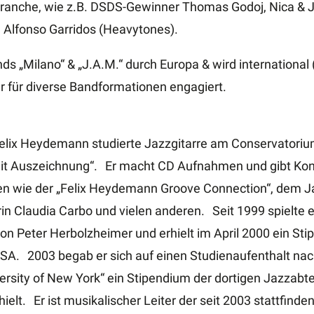
 Branche, wie z.B. DSDS-Gewinner Thomas Godoj, Nica & J
), Alfonso Garridos (Heavytones).
nds „Milano“ & „J.A.M.“ durch Europa & wird international 
er für diverse Bandformationen engagiert.
t Felix Heydemann studierte Jazzgitarre am Conservator
it Auszeichnung“. Er macht CD Aufnahmen und gibt Konz
n wie der „Felix Heydemann Groove Connection“, dem Jazz
n Claudia Carbo und vielen anderen. Seit 1999 spielte 
on Peter Herbolzheimer und erhielt im April 2000 ein Sti
 USA. 2003 begab er sich auf einen Studienaufenthalt na
ersity of New York“ ein Stipendium der dortigen Jazzabt
ielt. Er ist musikalischer Leiter der seit 2003 stattfin